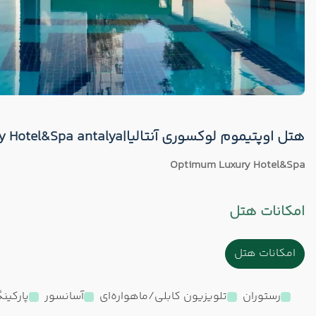
هتل اوپتیموم لوکسوری آنتالیا|Optimum Luxury Hotel&Spa antalya
Optimum Luxury Hotel&Spa
امکانات هتل
امکانات هتل
رستوران
تلویزیون کابلی/ماهواره‌ای
آسانسور
پارکین