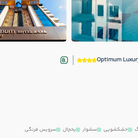
گ
خشکشویی
سشوار
یخچال
سرویس فرنگی