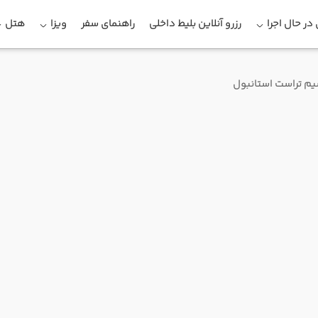
در حال اجرا
رزرو آنلاین بلیط داخلی
راهنمای سفر
ویزا
هتل
م تراست استانبول