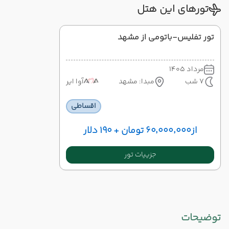
تورهای این هتل
تور تفلیس-باتومی از مشهد
مرداد 1405
7 شب
مبدا: مشهد
آوا ایر
اقساطی
از
۶۰٬۰۰۰٬۰۰۰ تومان + ۱۹۰ دلار
جزییات تور
توضیحات