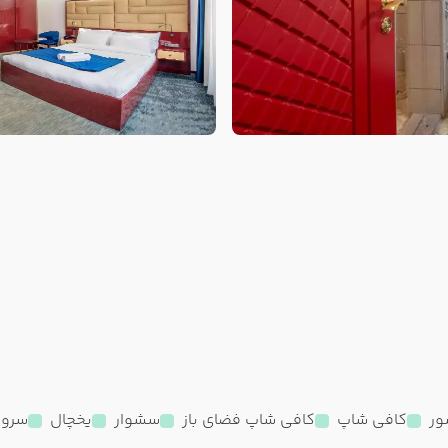
ور
کافی شاپ
کافی شاپ فضای باز
سشوار
یخچال
سروی