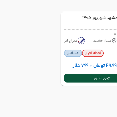
شهد شهریور 1405
مبدا: مشهد
معراج ایر
لحظه آخری
اقساطی
ان + ۷۹۹ دلار
جزییات تور