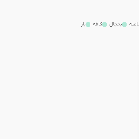
یخچال
کافه
بار