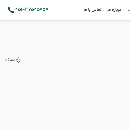
051-37505050
درباره ما
تماس با ما
مسکو