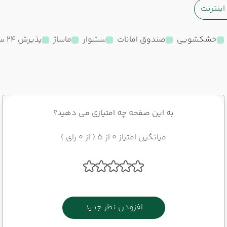
ینترنت
خشکشویی
صندوق امانات
سشوار
ماساژ
پذیرش 24 ساعته
به این صفحه چه امتیازی می دهید؟
میانگین امتیاز 0 از 5 ( از 0 رای )
افزودن نظر جدید