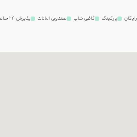
رایگان
پارکینگ
کافی شاپ
صندوق امانات
پذیرش 24 ساعته