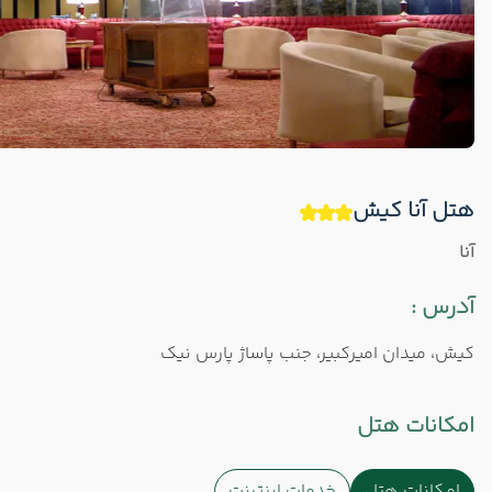
هتل آنا کیش
آنا
آدرس :
كيش، ميدان اميركبير، جنب پاساژ پارس نيك
امکانات هتل
امکانات هتل
خدمات اینترنت