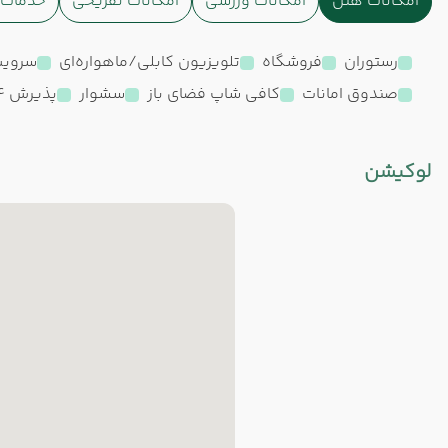
امکانات هتل
امکانات ورزشی
امکانات تفریحی
خدمات ا
رستوران
فروشگاه
تلویزیون کابلی/ماهواره‌ای
سرویس
صندوق امانات
کافی شاپ فضای باز
سشوار
پذیرش 24 ساعته
لوکیشن