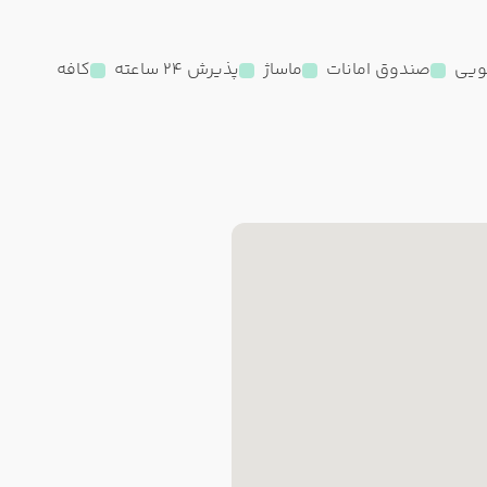
یی
صندوق امانات
ماساژ
پذیرش 24 ساعته
کافه