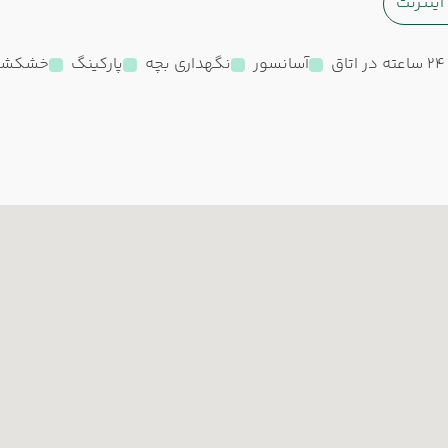
ینترنت
ق
آسانسور
نگهداری بچه
پارکینگ
خشکشو