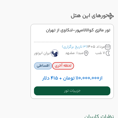
تورهای این هتل
تور مالزی کوالالامپور-لنکاوی از تهران
مرداد 1405
(3 تاریخ برگزاری)
7 شب
مبدا: مشهد
ایران ایرتور
لحظه آخری
اقساطی
از
۱۱۰٬۰۰۰٬۰۰۰ تومان + ۴۱۵ دلار
جزییات تور
نظرات کاربران