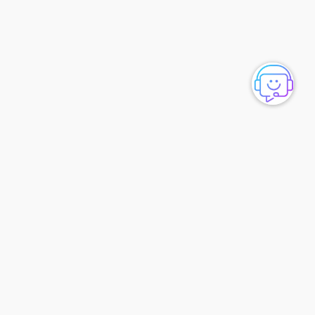
ارتباط با ما
شماره تماس :
051-37505050
شعبه 1 :
مشهد-بلوار سجاد-بین چهار راه بهار و میلاد پلاک73 طبقه 1
شعبه 2 :
خیابان امام رضا (ع) نبش امام رضا 6