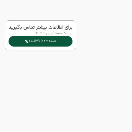
برای اطلاعات بیشتر تماس بگیرید
ساعات پاسخ‌گویی: 9 تا 21
05137505050
 با ارائه‌ی بهترین تورهای داخلی و خارجی، خدمات رزرو هتل، بلیت
واپیما و پشتیبانی ۲۴ ساعته، همراه مطمئن سفرهای شماست. ما با تجربه، دقت و تعهد،