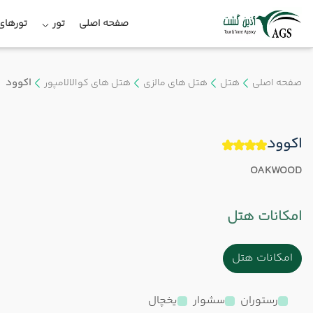
صفحه اصلی
تور
تورهای 
صفحه اصلی
هتل
هتل های مالزی
هتل های کوالالامپور
اکوود
اکوود
OAKWOOD
امکانات هتل
امکانات هتل
رستوران
سشوار
یخچال