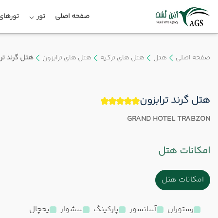
صفحه اصلی
تور
تورهای 
صفحه اصلی
هتل
هتل های ترکیه
هتل های ترابزون
هتل گرند ترا
هتل گرند ترابزون
GRAND HOTEL TRABZON
امکانات هتل
امکانات هتل
رستوران
آسانسور
پارکینگ
سشوار
یخچال