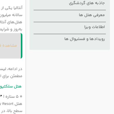
جاذبه های گردشگری
هتل سلکتیوم 
هتل سلکتیوم ف
معرفی هتل ها
سالانه میلیون
هتل باروت لارا
هتل‌های آنتال
اطلاعات ویزا
به‌روز و شرایط
Resort
رویدادها و فستیوال ها
Hotel
مشاهده قیم
هتل تایتانیک 
هتل رکسوس پ
هتل آکرا  Hotel
در ادامه، لیس
مطمئن برای ا
Resort
هتل سلکتیوم لاکچری ر
هتل مگاسارای
⭐ 5 ستاره | 📍 منطقه بلک (Belek)
هتل گلوریا سر
هتل دلفین ایمپر
سطح بالا، در 