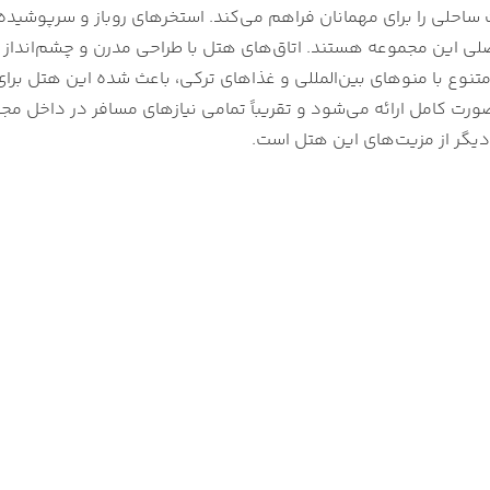
هتل رگنوم کاریا گلف اند اسپا ریزورت Regnum Carya Golf &
 ساحلی را برای مهمانان فراهم می‌کند. استخرهای روباز و سرپوشیده، 
Spa
ی این مجموعه هستند. اتاق‌های هتل با طراحی مدرن و چشم‌انداز در
س ریزورت بلک Ela Excellence Resort Belek
ل کمر ریزورت Maxx Royal Kemer Resort
ورت کامل ارائه می‌شود و تقریباً تمامی نیازهای مسافر در داخل 
 آنتالیا با آذین گشت
دیگر از مزیت‌های این هتل است.