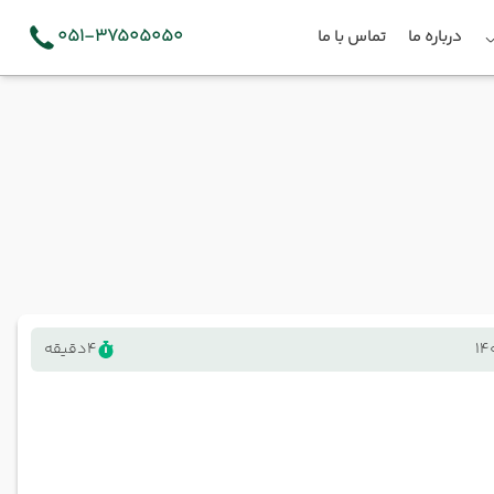
051-37505050
درباره ما
تماس با ما
14
4
دقیقه