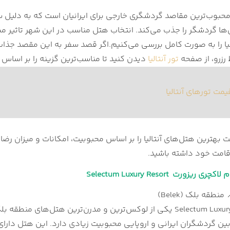
لاکچری ریزورت Selectum Luxury Resort
امیلی ریزورت Selectum Family Resort Belek
‌ها گردشگر را جذب می‌کند. انتخاب هتل مناسب در این شهر تاثیر م
 کالکشن Barut Lara Collection
یا را به صورت کامل بررسی می‌کنیم.
اگر قصد سفر به این مقصد جذاب 
هتل لیماک لارا دلوکس اند ریزورت Limak Lara De Luxe Hotel &
 رزرو، از صفحه
تور آنتالیا
دیدن کنید تا مناسب‌ترین گزینه را بر اساس 
هتل لند آو لجندز کینگدام The Land of Legends Kingdom
ت تورهای آنتالیا
دلوکس لارا Titanic Deluxe Lara
ریمیوم بلک Rixos Premium Belek
Akra
ت بهترین هتل‌های آنتالیا را بر اساس محبوبیت، امکانات و میزان رضا
قامت خود داشته باشید.
هتل مکس رویال بلک گلف ریزورت Maxx Royal Belek Golf
یزورت Selectum Luxury Resort
 وست بیچ Megasaray Westbeach
نیتی ریزورت Gloria Serenity Resort
هتل Selectum Luxury Resort یکی از لوکس‌ترین و مدرن‌ترین هتل‌
یال Delphin Imperial Hotel
بین گردشگران ایرانی و اروپایی محبوبیت زیادی دارد. این هتل دار