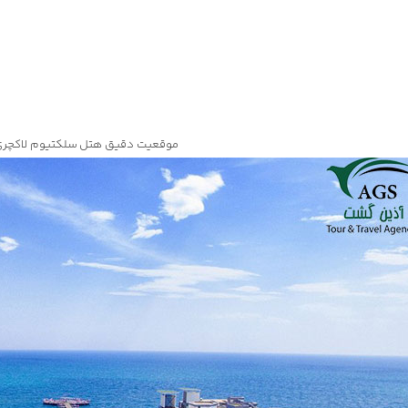
موقعیت دقیق هتل سلکتیوم لاکچری ر