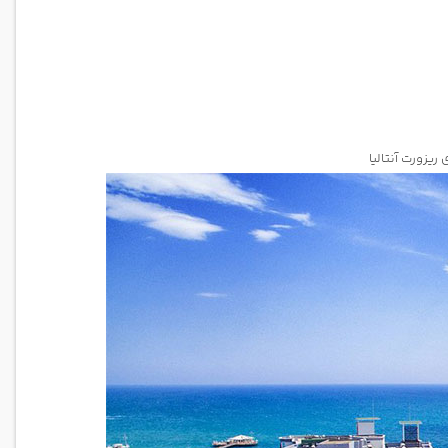
یزورت آنتالیا