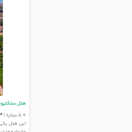
هتل سلکتیوم فامیلی ریزور
⭐ 5 ستاره | 📍 بلک
این هتل یکی ا