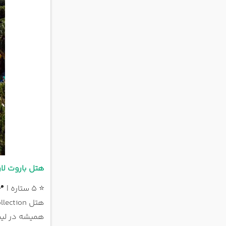
هتل باروت لارا کالکشن ion
⭐ 5 ستاره | 📍 منطقه لارا
همیشه در لیس