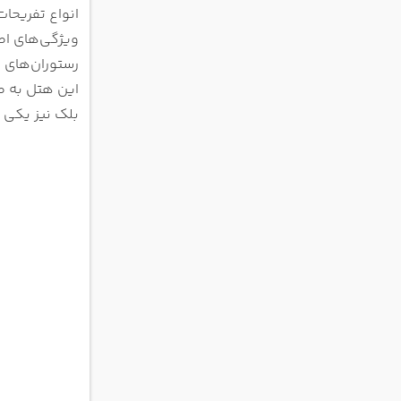
انواع تفریحات
 Resort
ویژگی‌های اصل
هتل الا اکسلن
هتل مکس رویا
این هتل به ص
رزرو تور
بلک نیز یکی 