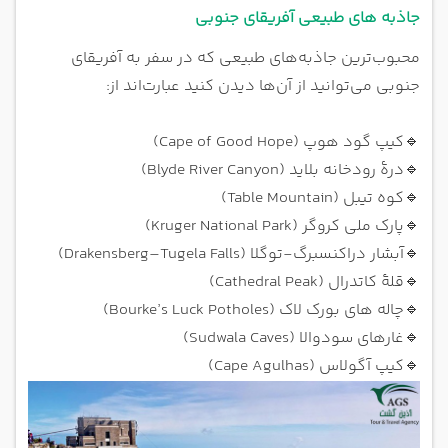
جاذبه های طبیعی آفریقای جنوبی
محبوب‌ترین جاذبه‌های طبیعی که در سفر به آفریقای
جنوبی می‌توانید از آن‌ها دیدن کنید عبارت‌اند از:
🔹
کیپ گود هوپ (Cape of Good Hope)
🔹
درهٔ رودخانه بلاید (Blyde River Canyon)
🔹
کوه تیبل (Table Mountain)
🔹
پارک ملی کروگر (Kruger National Park)
🔹
آبشار دراکنسبرگ-توگلا (Drakensberg–Tugela Falls)
🔹
قلهٔ کاتدرال (Cathedral Peak)
🔹
چاله ‌های بورک لاک (Bourke’s Luck Potholes)
🔹
غارهای سودوالا (Sudwala Caves)
🔹
کیپ آگولاس (Cape Agulhas)