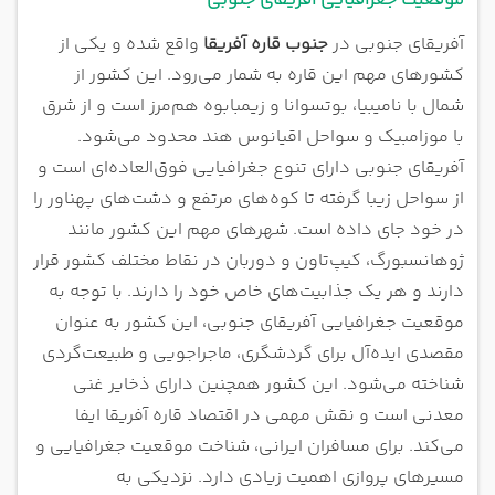
موقعیت جغرافیایی آفریقای جنوبی
آفریقای جنوبی در
جنوب قاره آفریقا
واقع شده و یکی از
کشورهای مهم این قاره به شمار می‌رود. این کشور از
شمال با نامیبیا، بوتسوانا و زیمبابوه هم‌مرز است و از شرق
با موزامبیک و سواحل اقیانوس هند محدود می‌شود.
آفریقای جنوبی دارای تنوع جغرافیایی فوق‌العاده‌ای است و
از سواحل زیبا گرفته تا کوه‌های مرتفع و دشت‌های پهناور را
در خود جای داده است. شهرهای مهم این کشور مانند
ژوهانسبورگ، کیپ‌تاون و دوربان در نقاط مختلف کشور قرار
دارند و هر یک جذابیت‌های خاص خود را دارند. با توجه به
موقعیت جغرافیایی آفریقای جنوبی، این کشور به عنوان
مقصدی ایده‌آل برای گردشگری، ماجراجویی و طبیعت‌گردی
شناخته می‌شود. این کشور همچنین دارای ذخایر غنی
معدنی است و نقش مهمی در اقتصاد قاره آفریقا ایفا
می‌کند. برای مسافران ایرانی، شناخت موقعیت جغرافیایی و
مسیرهای پروازی اهمیت زیادی دارد. نزدیکی به