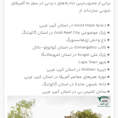
برخی از محبوب‌ترین جاذبه‌های دیدنی در سفر به آفریقای
جنوبی عبارت‌اند از:
🔹
دماغه Good Hope در استان کیپ غربی
🔹
پارک موضوعی Gold Reef City در استان گائوتنگ
🔹
باغ وحش ژوهانسبورگ
🔹
تالاب iSimangaliso در استان کوازولو-ناتال
🔹
پارک ملی Kruger در استان امپومالانگا
🔹
شهر Cape Town
🔹
جزیره Robben در استان کیپ غربی
🔹
موزه هنرهای معاصر آفریقا در استان کیپ غربی
🔹
خانه نلسون ماندلا در استان گائوتنگ
🔹
ساحل کمپس بی در استان کیپ غربی