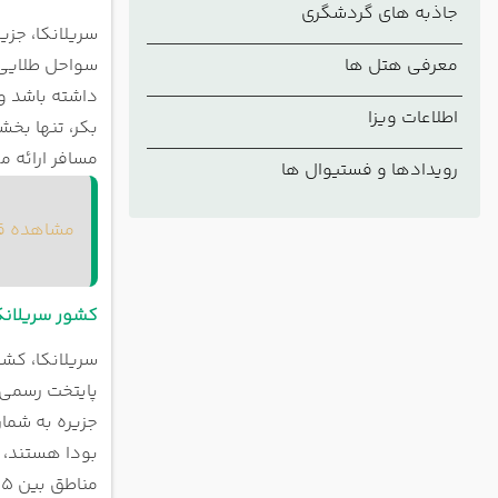
جاذبه های گردشگری
پایتخت 
سریلانکا، جزی
چرا به 
معرفی هتل ها
سواحل طلایی،
سواحل س
داشته باشد و 
مردم سر
اطلاعات ویزا
بکر، تنها بخش
حیات و
مسافر ارائه م
رویدادها و فستیوال ها
بهترین 
برای دی
مشاهده قی
از کدام
خرید در
سوغاتی
کشور سریلانک
خرید سی
رفت‌و‌آم
هزینه س
پایتخت رسمی 
خرید تو
جزیره به شما
بودا هستند، 