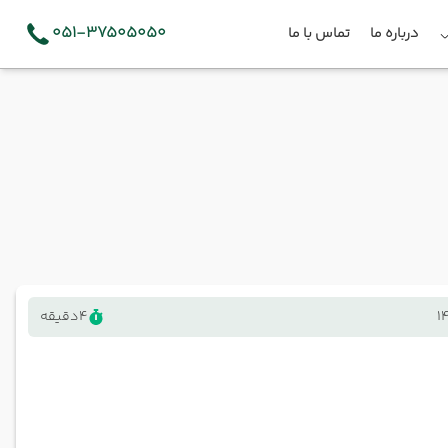
051-37505050
درباره ما
تماس با ما
1
4
دقیقه