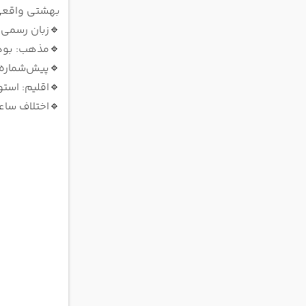
بهشتی واقعی 
🔹
زبان رسمی:
🔹
مذهب: بود
🔹
پیش‌شماره: 94
🔹
اقلیم: است
🔹
اختلاف ساعت با 