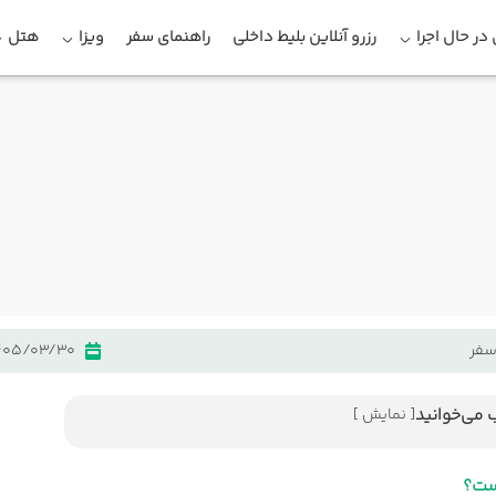
در حال اجرا
رزرو آنلاین بلیط داخلی
راهنمای سفر
ویزا
هتل
سفر
405/03/30
 می‌خوانید
[ نمایش ]
ا کجاست؟
یلانکا در یک نگاه
ست؟