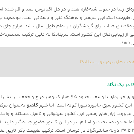
سریلانکا
ره‌ای زیبا در جنوب شبه‌قاره هند و در دل اقیانوس هند واقع شده ا
سریلانکا سفر کنیم؟
 طبیعت استوایی سرسبز و فرهنگ غنی و باستانی است. موقعیت جغر
ریلانکا
مقصدی جذاب برای گردشگران در تمام طول سال باشد. مزارع چای در ا
یلانکا
ی از زیبایی‌های این کشور است. سریلانکا به دلیل ترکیب منحصربه‌ف
حش سریلانکا
ی‌دهد.
زمان برای سفر به سریلانکا
دن سریلانکا به چقدر زمان نیاز داریم؟
مت های بروز تور سریلانکا
 شهرهای سریلانکا دیدن کنیم؟
 سریلانکا
 سریلانکا چیست؟
ا در یک نگاه
م‌کارت در سریلانکا
د در سریلانکا
فر به سریلانکا
این کشور سری جایوردنپورا کوته است، اما شهر
کلمبو
به‌عنوان مرک
ر سریلانکا از آذین گشت
ر می‌رود. زبان‌های رسمی این کشور سینهالی و تامیل هستند و واحد
اما هندو، مسیحیت و اسلام نیز در این کشور حضور چشمگیر دارند. آ
مناطق بین ۲۵ تا ۳۰ درجه سانتی‌گراد در نوسان است. ترکیب طبیعت بکر، ت