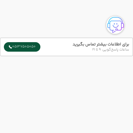
برای اطلاعات بیشتر تماس بگیرید
05137505050
ساعات پاسخ‌گویی: 9 تا 21
ارتباط با ما
شماره تماس :
051-37505050
شعبه 1 :
مشهد-بلوار سجاد-بین چهار راه بهار و میلاد پلاک73 طبقه 1
شعبه 2 :
خیابان امام رضا (ع) نبش امام رضا 6