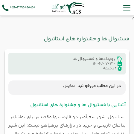
051-37505050
}
فستیوال ها و جشنواره های استانبول
رویدادها و فستیوال ها
1404/07/30
4
دقیقه
در این مطلب می‌خوانید
[ نمایش ]
آشنایی با فستیوال ها و جشنواره های استانبول
جشنواره بین‌المللی موسیقی استانبول (Istanbul
آشنایی با فستیوال ها و جشنواره های استانبول
International Music Festival)
استانبول، شهر سحرآمیز دو قاره، تنها مقصدی برای تماشای
جشنواره استانبول (Istanbul Festivali)
بناهای تاریخی و خرید در بازارهای پرهیاهو نیست؛ این شهر
جشنواره پشت‌بام استانبول (Istanbul Rooftop Festival)
زنده در تمام طول سال میزبان ده‌ها جشنواره و فستیوال