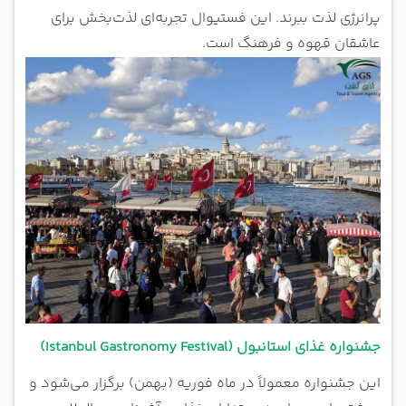
پرانرژی لذت ببرند. این فستیوال تجربه‌ای لذت‌بخش برای
عاشقان قهوه و فرهنگ است.
جشنواره غذای استانبول (Istanbul Gastronomy Festival)
این جشنواره معمولاً در ماه فوریه (بهمن) برگزار می‌شود و