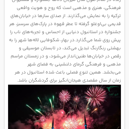
جشنواره رقص استانبول (Istanbul Dance Festival)
فرهنگی، هنری و مذهبی است که روح و هویت واقعی
جشنواره جاز آکبانک (Akbank Jazz Festival)
ترکیه را به نمایش می‌گذارند. از صدای سازها در خیابان‌های
جشنواره چیل‌اوت استانبول (Chill-Out Festival
قدیمی بی‌اوغلو گرفته تا عطر قهوه در پارک‌های سرسبز، هر
Istanbul)
جشنواره در استانبول دنیایی از احساس و تجربه‌های ناب را
جشنواره سونار استانبول (Sonar Festival Istanbul)
پیش روی شما می‌گذارد.
در بهار، شکوفایی لاله‌ها شهر را به
جشنواره الکترونیک استانبول (Electronica Festival
بهشتی رنگارنگ تبدیل می‌کند، در تابستان موسیقی و
Istanbul)
رقص در خیابان‌ها طنین‌انداز می‌شود، و در زمستان مراسم
جشنواره هیدیرلِز استانبول (Hidirellez Festival)
مذهبی و فرهنگی گرمای دلنشینی به فضای شهر
عید قربان (Kurban Bayramı)
می‌بخشد. همین تنوع فصلی باعث شده استانبول در هر
عید فطر (Şeker Bayramı)
زمان از سال مقصدی هیجان‌انگیز برای گردشگران باشد.
آیین Epiphany Cross Diving Ritual
جشنواره قهوه استانبول (Istanbul Coffee Festival)
جشنواره غذای استانبول (Istanbul Gastronomy Festival)
جشنواره فیلم استانبول (Istanbul Film Festival)
جشنواره لاله استانبول (The Istanbul Tulip Festival)
جشنواره خرید استانبول (Istanbul Shopping Festival)