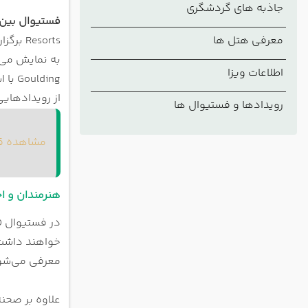
جاذبه های گردشگری
هنرمندان 
فستیوال بین‌الم
چرا نوا
معرفی هتل ها
محل برگزار
به نمایش می‌
قیمت بلیت
اطلاعات ویزا
Goulding با استقبال چشمگیر روبه‌رو شد.
نکات مه
از رویدادهایی
قوانین 
رویدادها و فستیوال ها
وسایل ممن
مشاهده ق
هنرمندان و اجراه
معرفی می‌شو
علاوه بر صحن