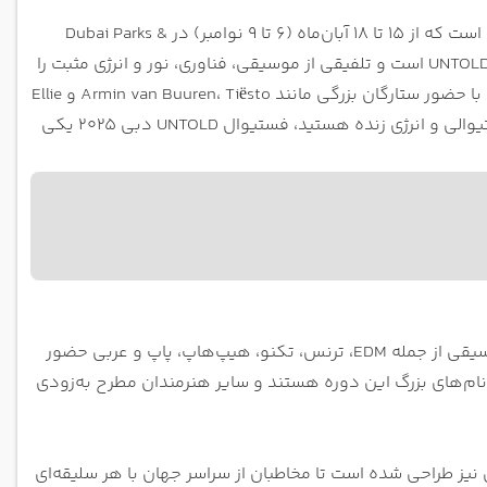
یکی از بزرگ‌ترین رویدادهای موسیقی جهان است که از ۱۵ تا ۱۸ آبان‌ماه (۶ تا ۹ نوامبر) در Dubai Parks &
Resorts برگزار می‌شود. این فستیوال نسخه خاورمیانه‌ای از جشن مشهور اروپایی UNTOLD است و تلفیقی از موسیقی، فناوری، نور و انرژی مثبت را
سال گذشته نخستین نسخه این فستیوال در دبی برگزار شد و با حضور ستارگان بزرگی مانند Armin van Buuren، Tiësto و Ellie
اگر اهل موسیقی الکترونیک، فضای فستیوالی و انرژی زنده هستید، فستیوال UNTOLD دبی ۲۰۲۵ یکی
در فستیوال UNTOLD دبی بیش از ۱۰۰ هنرمند بین‌المللی در سبک‌های مختلف موسیقی از جمله EDM، ترنس، تکنو، هیپ‌هاپ، پاپ و عربی حضور
اساس اعلام رسمی، Martin Garrix و Armin van Buuren از جمله نام‌های بزرگ این دوره هستند و سایر هنرمندان مطرح به‌زودی
ز طراحی شده است تا مخاطبان از سراسر جهان با هر سلیقه‌ای