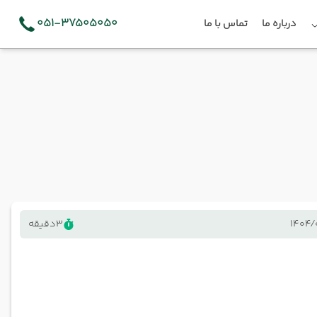
051-37505050
درباره ما
تماس با ما
1404/
3
دقیقه