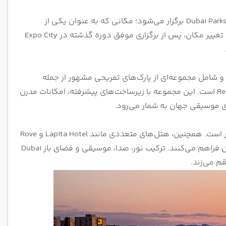
فستیوال بزرگ آنتولد دبی ۲۰۲۵ امسال در مجموعه تفریحی و سرگرمی Dubai Parks & Resorts برگزار می‌شود؛ مکانی که به عنوان یکی از
بزرگ‌ترین مقاصد تفریحی خاورمیانه و میزبان ده‌ها هزار نفر طراحی شده است. این تغییر مکان، پس از برگزاری موفق دوره گذشته در Expo City
 قرار دارد و شامل مجموعه‌ای از پارک‌های تفریحی مشهور از جمله
Motiongate Dubai، LEGOLAND Dubai، LEGOLAND Water Park و Real Madrid World است. این مجموعه با زیرساخت‌های پیشرفته، امکانات مدرن
ای موسیقی جهان به شمار می‌رود.
دسترسی به محل برگزاری از طریق مترو دبی، تاکسی و اتوبوس به‌راحتی امکان‌پذیر است. همچنین، هتل‌های متعددی مانند Lapita Hotel و Rove
at the Park در مجاورت مجموعه قرار دارند و اقامتگاهی ایده‌آل برای شرکت‌کنندگان فراهم می‌کنند. ترکیب نور، صدا، موسیقی و فضای باز Dubai