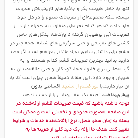
گردشگران بسیاری را به سوی خود جذب می‌کند. این جزیره
غواصی در قشم؛ سفر به دنیای شگفت‌انگیز زیر آب
تنها به خاطر طبیعت بکر و جاذبه‌های تاریخی‌اش معروف
قایق‌سواری در قشم؛ سفری آرام و هیجان‌انگیز روی آب
نیست، بلکه مجموعه‌ای از تفریحات متنوع را در دل خود
بناناسواری در قشم؛ هیجان روی موج‌ها
جای داده که هر کدام تجربه‌ای متفاوت به همراه دارند. از
جت‌اسکی در قشم
تفریحات آبی پرهیجان گرفته تا پارک‌ها، جنگل‌های خاص،
فلای بورد در قشم
کشتی‌های تفریحی و حتی سرگرمی‌های شبانه، همه چیز در
کشتی تفریحی در قشم؛ آرامش و سرگرمی روی آب
قشم برای داشتن سفری به‌یادماندنی فراهم است. اگر قصد
ژئوپارک قشم؛ سفری به شگفتی‌های زمین
دارید بدانید بهترین تفریحات قشم کدام هستند و چه
پارک کروکودیل نوپک؛ تجربه‌ای هیجان‌انگیز و خاص در
گزینه‌هایی برای خانواده‌ها، کودکان و حتی علاقه‌مندان به
قشم
هیجان وجود دارد، این مقاله دقیقاً همان چیزی است که به
پارک زیتون قشم؛ تفریح خانوادگی و ساحلی
آن نیاز دارید.
با
تور قشم از مشهد
اقساطی
بدون
جنگ‌ها و کنسرت‌های خنده در قشم
پیش‌پرداخت
، تجربه یک سفر رویایی را از دست ندهید.
بازدید از جزیره ناز؛ طبیعتی منحصر به فرد در قشم
توجه داشته باشید که قیمت تفریحات قشم ارائه‌شده در
سافاری در قشم؛ ماجراجویی در دل طبیعت بی‌نظیر
این صفحه به‌صورت حدودی و تخمینی است و ممکن است
جنگل حرا در قشم؛ طبیعت بکر و منحصربه‌فرد
بسته به زمان سفر، فصل، نرخ ارائه‌دهنده خدمات و شرایط
اجاره ماشین و موتور
تغییر کند. هدف ما ارائه یک دید کلی از هزینه‌ها به
تفریحات قشم برای کودکان