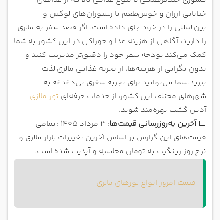
کشوری چندفرهنگی با تنوع غذایی بالا که از غذاهای
قیمت ناسی لماک در مالزی
خیابانی ارزان و خوش‌طعم تا رستوران‌های لوکس و
قیمت مورتاباک در مالزی
بین‌المللی را در خود جای داده است. اگر قصد سفر به مالزی
قیمت ساتای در مالزی
را دارید، آگاهی از هزینه غذا و خوراکی در این کشور به شما
قیمت روتی کانای در مالزی
کمک می‌کند بودجه سفر خود را دقیق‌تر مدیریت کنید و
قیمت فست فود در مالزی
بدون نگرانی از هزینه‌ها، از تجربه غذایی مالزی لذت
قیمت مواد غذایی در مالزی
ببرید.
شما می‌توانید برای تجربه سفری بی‌دغدغه به
قیمت نوشیدنی در مالزی
شهرهای مختلف این کشور، از خدمات حرفه‌ای
تور مالزی
تفاوت قیمت غذا در مالزی و کوالالامپور
آذین گشت بهره‌مند شوید.
سفر به مالزی با تور
📅
آخرین به‌روزرسانی قیمت‌ها
: ۳ مرداد ۱۴۰۵ :
تمامی
قیمت‌های این گزارش بر اساس آخرین تغییرات بازار مالزی و
نرخ روز رینگیت به تومان محاسبه و آپدیت شده است.
قیمت امروز انواع تورهای مالزی