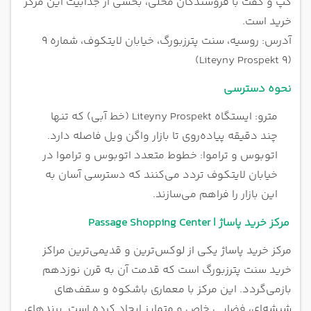
گپ و گفت با فروشندگان محلی، بخشی از جذابیت این مرکز
خرید است.
آدرس: روسیه، سنت پترزبورگ، خیابان لایتکوف، شماره 9
(Liteyny Prospekt 9)
نحوه دسترسی
مترو: ایستگاه Liteyny Prospekt (خط آبی) که تنها
چند دقیقه پیاده‌روی تا بازار واگن ویل فاصله دارد.
اتوبوس و تراموا: خطوط متعدد اتوبوس و تراموا در
خیابان لایتکوف تردد می‌کنند که دسترسی آسان به
این بازار را فراهم می‌سازند.
مرکز خرید پاساژ | Passage Shopping Center
مرکز خرید پاساژ یکی از لوکس‌ترین و قدیمی‌ترین مراکز
خرید سنت پترزبورگ است که قدمت آن به قرن نوزدهم
بازمی‌گردد. این مرکز با معماری باشکوه و سقف‌های
شیشه‌ای، فضایی خاص و متمایز ایجاد کرده است. برندهای