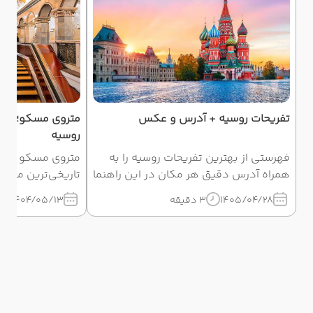
تفریحات روسیه + آدرس و عکس
متروی مسکو؛ جاذبه
روسیه
فهرستی از بهترین تفریحات روسیه را به
متروی مسکو یکی ا
همراه آدرس دقیق هر مکان در این راهنما
تاریخی‌ترین مترو
گردآوری کرده‌ایم. با نقشه سفر حرفه‌ای
معماری باشکوه، 
1405/04/28
3 دقیقه
1404/05/13
آذین گشت، از زمان خود در مسکو و سنت
هنری، خود به تن
پترزبورگ نهایت استفاده را ببرید.
در روسیه محسوب 
فراموش‌نشدنی د