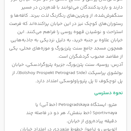
دارند و بازدیدکنندگان می‌توانند با قدم‌زدن در مسیر
سنگفرش‌شده، از ویترین‌های رنگارنگ لذت ببرند. کافه‌ها و
رستوران‌های کوچک نیز در این خیابان پراکنده‌اند که فرصت
استراحت و نوشیدن قهوه روسی را فراهم می‌کنند. این
خیابان علاوه بر جنبه خرید، به دلیل نزدیکی به جاذبه‌هایی
همچون مسجد جامع سنت پترزبورگ و موزه‌های محلی، یکی
از مقاصد محبوب گردشگران است.
آدرس: روسیه، سنت پترزبورگ، جزیره پتروگرادسکی، خیابان
بولشوی پراسپکت (Bolshoy Prospekt Petrograd Side)، از
پل توچکوف تا پل پتروپاولوسکی امتداد دارد.
نحوه دسترسی
مترو: ایستگاه Petrogradskaya (خط آبی) یا
Sportivnaya (خط بنفش)، هر دو در فاصله چند
دقیقه پیاده‌روی از خیابان.
اتوبوس و تراموا: خطوط متعددی در امتداد خیابان