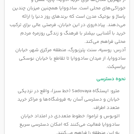
خوراکی‌های محلی است. سادووایا همچنین میزبان چندین
پاساژ و بوتیک مدرن است که برندهای روز دنیا را ارائه
می‌دهند. پیاده‌روی در این خیابان، فرصتی عالی برای ترکیب
خرید با آشنایی بیشتر با فرهنگ و زندگی روزمره مردم
محلی فراهم می‌کند.
آدرس: روسیه، سنت پترزبورگ، منطقه مرکزی شهر، خیابان
سادووایا، از میدان سادووایا تا تقاطع با خیابان نوسکی
پراسپکت.
نحوه دسترسی
مترو: ایستگاه Sadovaya (خط سبز)، واقع در نزدیکی
خیابان و دسترسی آسان به فروشگاه‌ها و مراکز خرید
متعدد اطراف.
اتوبوس و تراموا: خطوط متعددی در امتداد خیابان
سادووایا فعالیت می‌کنند که امکان دسترسی سریع
به این منطقه را فراهم می‌کنند.