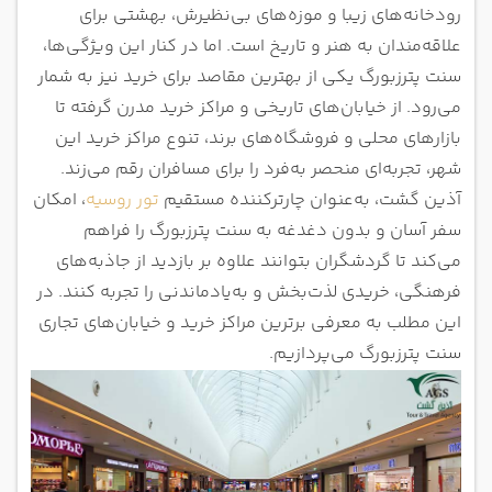
مرکز خرید الکترا | Shopping Center Elektra
رودخانه‌های زیبا و موزه‌های بی‌نظیرش، بهشتی برای
فروشگاه بزرگ Moskovskiy
علاقه‌مندان به هنر و تاریخ است. اما در کنار این ویژگی‌ها،
مرکز خرید واگن ویل | Wagon Wheel Flea Market
سنت پترزبورگ یکی از بهترین مقاصد برای خرید نیز به شمار
مرکز خرید پاساژ | Passage Shopping Center
می‌رود. از خیابان‌های تاریخی و مراکز خرید مدرن گرفته تا
مرکز خرید LETO | Shopping Mall LETO
بازارهای محلی و فروشگاه‌های برند، تنوع مراکز خرید این
مرکز خرید گالریا | Galeria Shopping Mall
شهر، تجربه‌ای منحصر به‌فرد را برای مسافران رقم می‌زند.
آذین گشت، به‌عنوان چارترکننده مستقیم
تور روسیه
، امکان
سفر آسان و بدون دغدغه به سنت پترزبورگ را فراهم
می‌کند تا گردشگران بتوانند علاوه بر بازدید از جاذبه‌های
فرهنگی، خریدی لذت‌بخش و به‌یادماندنی را تجربه کنند. در
این مطلب به معرفی برترین مراکز خرید و خیابان‌های تجاری
سنت پترزبورگ می‌پردازیم.