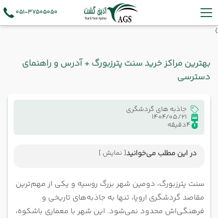
051-37505050
}
بهترین مراکز خرید سنت پترزبورگ + آدرس و راهنمای
دسترسی
جاذبه های گردشگری
1404/05/21
4
دقیقه
در این مطلب می‌خوانید
[ نمایش ]
خیابان بلشوی، پتروگارد | Bolshoi St
مرکز خرید نوسکی | Nevsky Shopping Center
سنت پترزبورگ، دومین شهر بزرگ روسیه و یکی از مهم‌ترین
خیابان سادووایا | Sadovaya St
مقاصد گردشگری اروپا، تنها به جاذبه‌های تاریخی و
اوت لت بیلز | Bealls Outlet
فرهنگی‌اش محدود نمی‌شود. این شهر با معماری باشکوه،