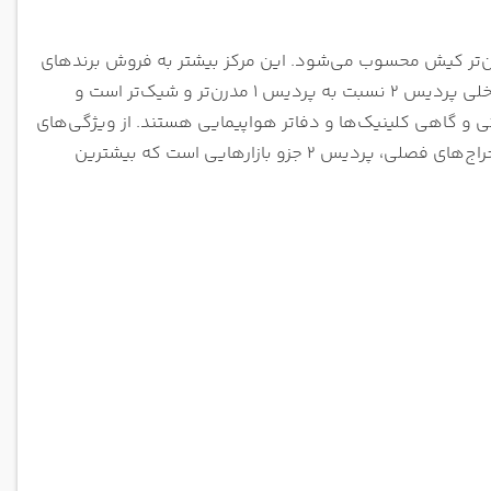
و یکی از مراکز بزرگ‌تر و مدرن‌تر کیش محسوب می‌شود. این مرکز بیشتر به فروش برندهای
خارجی، لوازم دیجیتال، ساعت، عینک و لوازم خانگی اختصاص دارد. دکوراسیون داخلی پردیس 2 نسبت به پردیس 1 مدرن‌تر و شیک‌تر است و
 و گاهی کلینیک‌ها و دفاتر هواپیمایی هستند. از ویژگی‌های
دیگر آن وجود کافه و بستنی‌فروشی‌های معروف در طبقه همکف است. در زمان حراج‌های فصلی، پردیس 2 جزو بازارهایی است که بیشترین