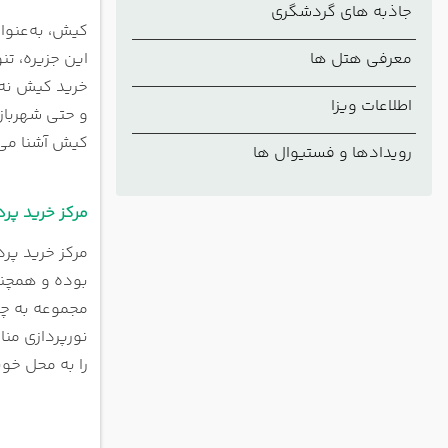
جاذبه های گردشگری
مرکز خر
کیش، به‌عنوان
مرکز خ
معرفی هتل ها
این جزیره، تن
مرکز خ
خرید کیش نه‌ت
مرکز خری
اطلاعات ویزا
و حتی شهربازی
مرکز خر
کیش آشنا می
رویدادها و فستیوال ها
مرکز تج
بازار بز
مرکز خری
مرکز خرید پرد
بازار بی
بازار مر
بوده و همچنان
مجتمع ر
کوروش ب
بازار ع
را به محل خوب
مرکز خر
مرکز خر
دیپلمات