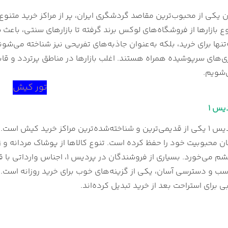
ید پردیس 2
 یکی از محبوب‌ترین مقاصد گردشگری ایران، پر از مراکز خرید متنو
رید ونوس
وع بازارها از فروشگاه‌های لوکس برند گرفته تا بازارهای سنتی، باع
رید بهکیش
نها برای خرید، بلکه به‌عنوان جاذبه‌های تفریحی نیز شناخته می‌شوند. 
د پادنا
‌های سرپوشیده همراه هستند. اغلب بازارها در مناطق پرتردد و قابل‌
ید دامون
‌شویم.
اری کیش
تور کیش
رگ مروارید
د سارینا 1
یس 1
ن‌المللی زیتون
مرکز خرید پردیس 1 یکی از قدیمی‌ترین و شناخته‌شده‌ترین مراکز خرید ک
جان
 محبوبیت خود را حفظ کرده است. تنوع کالاها از پوشاک مردانه و زن
ویا مال
مجموعه به چشم می‌خورد. بسیاری از
رند سنتر
رب‌های کیش
ی برای استراحت بعد از خرید تبدیل کرده‌اند.
ید مریم
ید پانیذ کیش
 مال