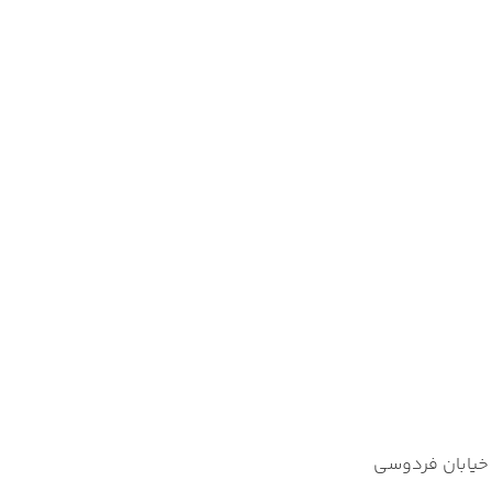
 کیش با تورهای آذین گشت
خیابان فردوسی