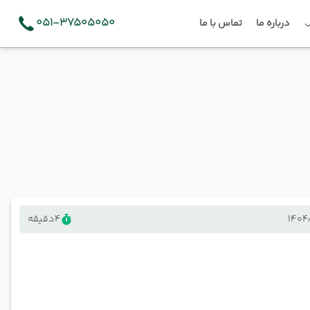
051-37505050
درباره ما
تماس با ما
1404
4
دقیقه