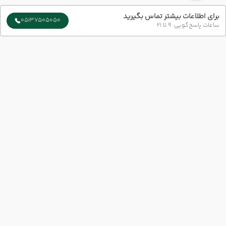
برای اطلاعات بیشتر تماس بگیرید
05137505050
ساعات پاسخ‌گویی: 9 تا 21
ارتباط با ما
شماره تماس :
051-37505050
شعبه 1 :
مشهد-بلوار سجاد-بین چهار راه بهار و میلاد پلاک73 طبقه 1
شعبه 2 :
خیابان امام رضا (ع) نبش امام رضا 6
ایمیل :
info@azingashtvip.com
آژانس گردشگری آذین گشت با ارائه‌ی بهترین تورهای داخلی و خارجی،