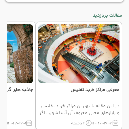
مقالات پربازدید
معرفی مراکز خرید تفلیس
جاذبه های گردشگ
در این مقاله با بهترین مراکز خرید تفلیس
و بازارهای محلی معروف آن آشنا شوید. اگر
قصد سفر به گرجستان را دارید، با تور
1404/02/03
4 دقیقه
1404/02/01
5 د
تفلیس آذین گشت همراه شوید و تجربه‌ای