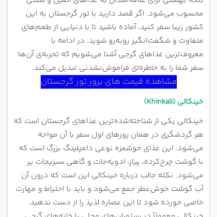
بلکه بهشتی برای علاقه‌مندان به غذاهای اصیل و سنتی
محسوب می‌شود. اگر قصد دارید با تور گرجستان به این
کشور زیبا سفر کنید، آماده باشید تا با دنیایی از طعم‌های
متفاوت و شگفت‌انگیز روبه‌رو شوید. در ادامه با
معروف‌ترین غذاهای گرجی آشنا می‌شویم که تجربه‌ی آن‌ها
سفر شما را به خاطره‌ای فراموش‌نشدنی تبدیل می‌کند.
مشاهده قیمت های بروز تور گرجستان
خینکالی (Khinkali)
خینکالی یکی از شناخته‌شده‌ترین غذاهای گرجستان است که
هر گردشگری در همان روزهای اول سفر با آن مواجه
می‌شود. این غذای خوشمزه نوعی دامپلینگ بزرگ است که
با گوشت چرخ‌کرده، پیاز، ادویه‌جات و گاهی سبزیجات پر
می‌شود. نکته جالب درباره خینکالی این است که درون آن
آب گوشت خوش‌عطر جمع می‌شود و باید با احتیاط و مهارت
خاصی خورده شود تا این عصاره لذیذ را از دست ندهید.
خینکالی معمولاً در رستوران‌های محلی یا خانه‌های گرجی