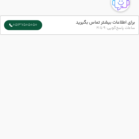
برای اطلاعات بیشتر تماس بگیرید
05137505050
ساعات پاسخ‌گویی: 9 تا 21
ارتباط با ما
شماره تماس :
051-37505050
شعبه 1 :
مشهد-بلوار سجاد-بین چهار راه بهار و میلاد پلاک73 طبقه 1
شعبه 2 :
خیابان امام رضا (ع) نبش امام رضا 6
ایمیل :
info@azingashtvip.com