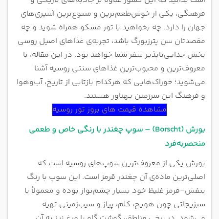
است بدانید که این کشور علاوه بر جاذبه‌های تاریخی و
فرهنگی، یکی از خوش‌طعم‌ترین و متنوع‌ترین آشپزی‌های
جهان را دارد. چه بخواهید با تور مسکو همراه شوید و چه
مقصدتان سن پترزبورگ باشد، تجربه‌ی غذاهای اصیل روسی
بخش جدایی‌ناپذیر سفر شما خواهد بود. در این مقاله، با
معروف‌ترین و محبوب‌ترین غذاهای سنتی روسیه آشنا
می‌شوید؛ خوراک‌هایی که هرکدام بازتابی از تاریخ، آب‌وهوا
و فرهنگ این سرزمین پهناور هستند.
مشاهده قیمت های بروز تور روسیه
بورش (Borscht) – سوپ چغندر با رنگی خاص و طعمی
منحصربه‌فرد
بورش یکی از معروف‌ترین سوپ‌های روسیه است که
اصلی‌ترین ماده‌ی آن چغندر قرمز است. این سوپ با رنگ
بنفش-قرمز غلیظ خود بسیار چشم‌نواز بوده و معمولاً با
سبزیجاتی چون هویج، کلم، پیاز و سیب‌زمینی تهیه
می‌شود. در برخی مناطق، گوشت گاو یا مرغ نیز به آن