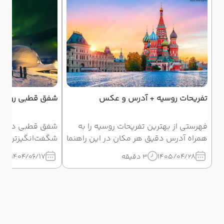
تفریحات روسیه + آدرس و عکس
شفق قطبی روسی
فهرستی از بهترین تفریحات روسیه را به
شفق قطبی در روس
همراه آدرس دقیق هر مکان در این راهنما
شگفت‌انگیزترین 
گردآوری کرده‌ایم. با نقشه سفر حرفه‌ای
در این مقاله با ب
1405/04/28
3 دقیقه
1404/06/17
3 
آذین گشت، از زمان خود در مسکو و سنت
مناسب و تجربه ن
پترزبورگ نهایت استفاده را ببرید.
مورمانسک آشنا ش