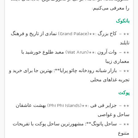
:
را معرفی می‌کنیم
بانکوک
(Grand Palace)**:
- **
کاخ بزرگ
نمادی از تاریخ و فرهنگ
تایلند
(Wat Arun)**:
- **
وات آرون
معبد طلوع خورشید با
معماری زیبا
- **
بازار شبانه رودخانه چائو پرایا**: بهترین جا برای خرید و
تجربه غذاهای محلی
پوکت
(Phi Phi Islands)**:
- **
جزایر فی فی
بهشت عاشقان
ساحل و غواصی
- **
ساحل پاتونگ**: مشهورترین ساحل پوکت با تفریحات
متنوع