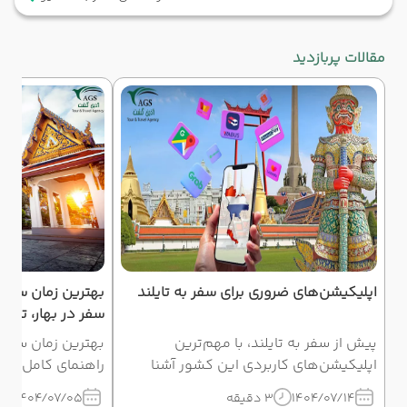
مقالات پربازدید
اپلیکیشن‌های ضروری برای سفر به تایلند
بهترین زمان سفر ب
سفر در بهار، تابست
پیش از سفر به تایلند، با مهم‌ترین
بهترین زمان سفر به
اپلیکیشن‌های کاربردی این کشور آشنا
راهنمای کامل بشنا
شوید؛ از Grab و FoodPanda گرفته تا
جشن سونگکران تا
1404/07/14
3 دقیقه
1404/07/05