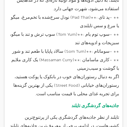
تایلند، به دلیل ادویه‌ها و مواد اولیه تازه‌ای که در غذاهایش
.
استفاده می‌شود، شهرت جهانی دارد
(Pad Thai)**:
- **
پد تای
نودل سرخ‌شده با تخم‌مرغ، میگو
یا مرغ و سس تایلندی
(Tom Yum)**:
- **
سوپ توم یام
سوپ ترش و تند با میگو،
سبزیجات و ادویه‌های تند
(Som Tum)**:
- **
سوماتام
سالاد پاپایا با طعم تند و شور
(Massaman Curry)**:
- **
کاری ماسامان
یک کاری ملایم
با گوشت و سیب‌زمینی
اگر به دنبال رستوران‌های خوب در بانکوک یا پوکت هستید،
(Street Food)
رستوران‌های خیابانی
یکی از بهترین گزینه‌ها
.
برای تجربه غذای محلی با قیمت مناسب است
جاذبه‌های گردشگری تایلند
تایلند از نظر جاذبه‌های گردشگری یکی از پرتنوع‌ترین
کشورهاست. در ادامه، برخی از معروف‌ترین جاذبه‌های تایلند