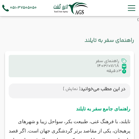
051-37505050
}
راهنمای سفر به تایلند
راهنمای سفر
1403/07/18
3
دقیقه
در این مطلب می‌خوانید
[ نمایش ]
راهنمای جامع سفر به تایلند
چرا تایلند را انتخاب کنیم؟
راهنمای جامع سفر به تایلند
بهترین زمان سفر به تایلند
تایلند، با فرهنگ غنی، طبیعت بکر، سواحل زیبا و شهرهای
معرفی بهترین هتل‌ها در تایلند
پرهیجان، یکی از مقاصد برتر گردشگری جهان است. اگر قصد
غذاهای محلی تایلند: طعمی متفاوت