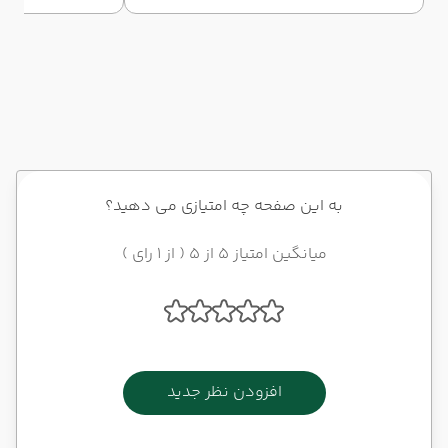
Klook و Google Translate. این راهنما به
تفریحات ساحلی. اگر
شما کمک می‌کند تا سفری راحت، امن و
مشهد را دارید، ای
هوشمندانه را تجربه کنید.
درباره آب‌وهوا، جش
شما می‌گوید.
به این صفحه چه امتیازی می دهید؟
میانگین امتیاز 5 از 5 ( از 1 رای )
افزودن نظر جدید