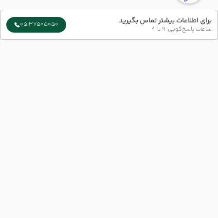
برای اطلاعات بیشتر تماس بگیرید
05137505050
ساعات پاسخ‌گویی: 9 تا 21
ارتباط با ما
شماره تماس :
051-37505050
شعبه 1 :
مشهد-بلوار سجاد-بین چهار راه بهار و میلاد پلاک73 طبقه 1
شعبه 2 :
خیابان امام رضا (ع) نبش امام رضا 6
ایمیل :
info@azingashtvip.com