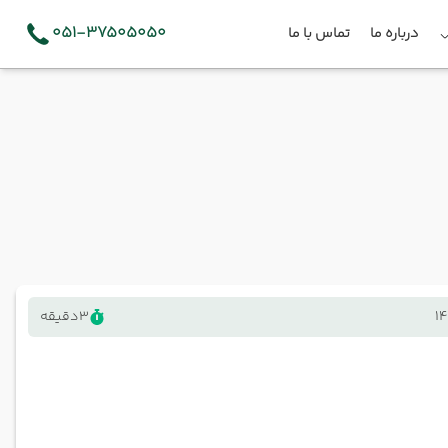
051-37505050
درباره ما
تماس با ما
1
3
دقیقه