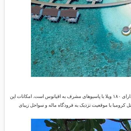
هتل کرومبا مالدیو، با طراحی مدرن و معاصر، در جزیره خصوصی خود واقع شده و دارای ۱۸۰ ویلا با پاسیوهای مشرف به اقیانوس است. امکانات این
ل کرومبا با موقعیت نزدیک به فرودگاه ماله و سواحل زیبای