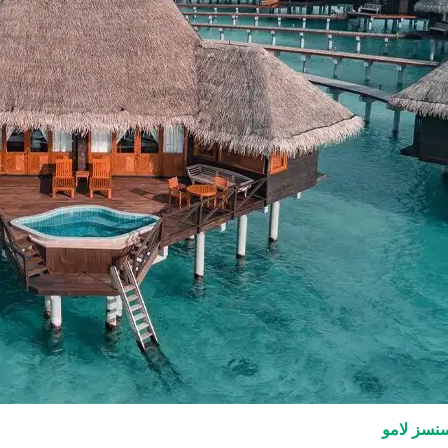
سز لامو