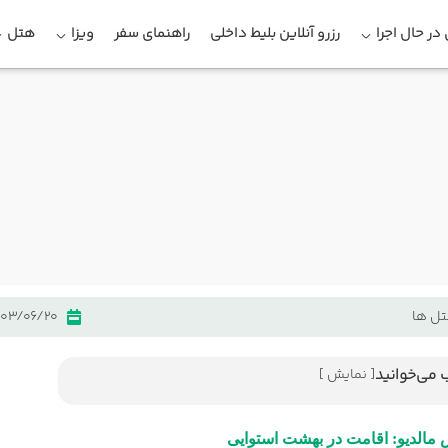
در حال اجرا
رزرو آنلاین بلیط داخلی
راهنمای سفر
ویزا
هتل
ل ها
403/06/20
 می‌خوانید
[ نمایش ]
 لوکس مالدیو: اقامت در بهشت استوایی
 مالدیو: اقامت در بهشت استوایی