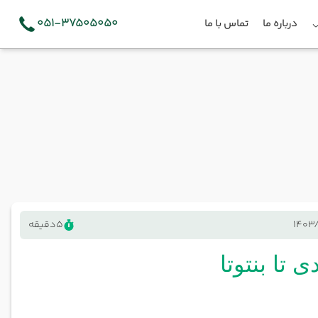
051-37505050
درباره ما
تماس با ما
1403
5
دقیقه
 تا بنتوتا