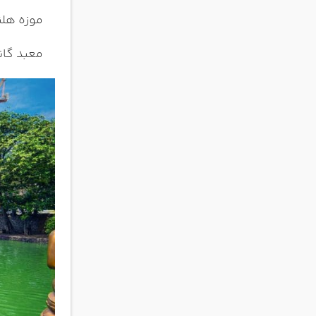
موزه هلن
معبد گانگارامای